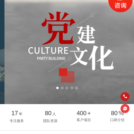
17
80
400
+
80
%
年
人
客户项目
口碑介绍
专注服务
团队资源
8