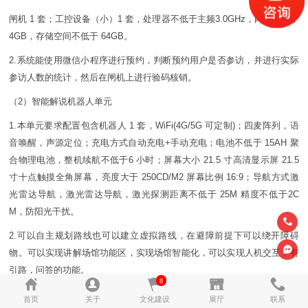
闸机 1 套；工控设备（小）1 套，处理器不低于主频3.0GHz，内存不低于
4GB，存储空间不低于 64GB。
2.系统能使用微信小程序进行预约，判断预约用户是否参访，并进行实际
参访人数的统计，然后在闸机上进行验码核销。
（2）智能解说机器人单元
1.本单元要求配置包含机器人 1 套，WiFi(4G/5G 可定制)；四麦阵列，语
音唤醒，声源定位；充电方式自动充电+手动充电；电池不低于 15AH 聚
合物理电池，整机续航不低于6 小时；屏幕大小 21.5 寸高清显示屏 21.5
寸十点触摸全角屏幕，亮度大于 250CD/M2 屏幕比例 16:9；导航方式激
光雷达导航，激光雷达导航，激光探测距离不低于 25M 精度不低于2C
M，防阳光干扰。
2.可以自主规划路线也可以建立虚拟路线，在避障前提下可以绕开障碍
物。可以实现讲解场馆功能区，实现场馆智能化，可以实现人机交互，有
引路，问答的功能。
8
（3）导览助手单元
首页
关于
文化建设
展厅
联系