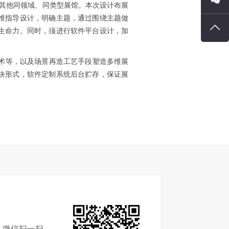
于其他同领域、同类型展馆。本次设计布展
维指导设计，明确主题，通过围绕主题做
询
咨
信
回
生命力。同时，须进行软件平台设计，加
询
咨
到
术等，以及场景再造工艺手段塑造多维展
块形式，软件定制系统后台贮存，保证展
询
顶
部
微信扫一扫