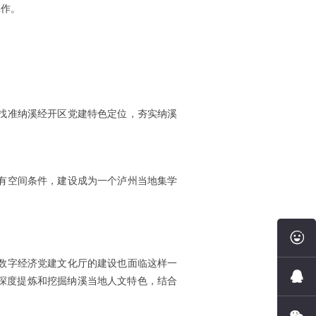
工作。
找准纳溪经开区党建特色定位，夯实纳溪
有空间条件，建设成为一个泸州当地集学
在
数字经济党建文化厅的建设也面临这样一
线
Q
深度提炼和挖掘纳溪当地人文特色，结合
咨
Q
微